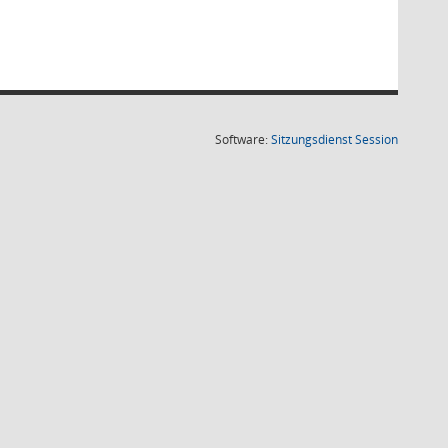
(Wird in
Software:
Sitzungsdienst
Session