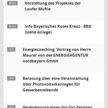
Vorstellung des Projektes der
Ö 2.1
Laufer Mühle
Info Bayerisches Rotes Kreuz - BRK
Ö 2.2
(siehe Anlage)
Energiecoaching; Vortrag von Herrn
Ö 3
Maurer von der ENERGIEAGENTUR
nordbayern GmbH
Beratung über eine Veranstaltung
Ö 4
über Photovoltaikanlagen für
Gewerbetreibende
Vereinbarung eines Vor-Ort-Termins
Ö 5