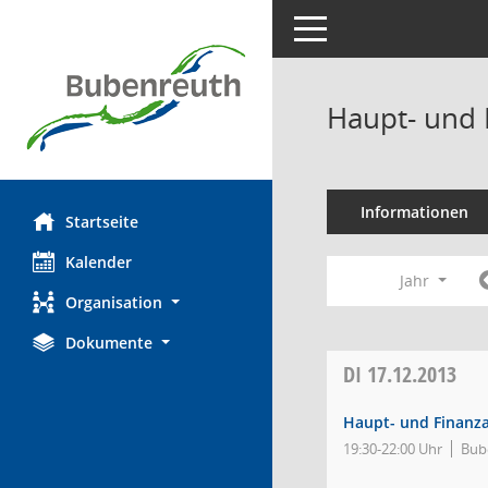
Toggle navigation
Haupt- und 
Informationen
Startseite
Kalender
Jahr
Organisation
Dokumente
DI
17.12.2013
Haupt- und Finanz
19:30-22:00 Uhr
Bub