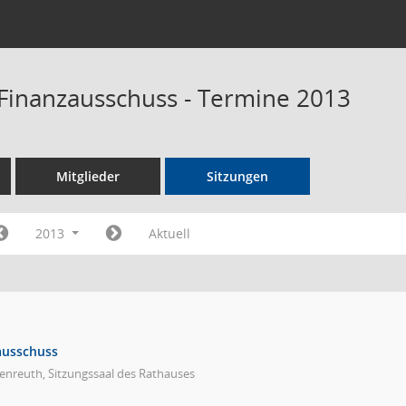
Finanzausschuss - Termine 2013
Mitglieder
Sitzungen
2013
Aktuell
ausschuss
enreuth, Sitzungssaal des Rathauses