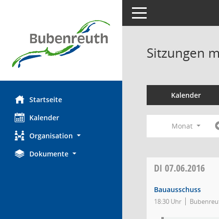
Toggle navigation
Sitzungen mi
Kalender
Startseite
Kalender
Monat
Organisation
Dokumente
DI
07.06.2016
Bauausschuss
18:30 Uhr
Bubenreut