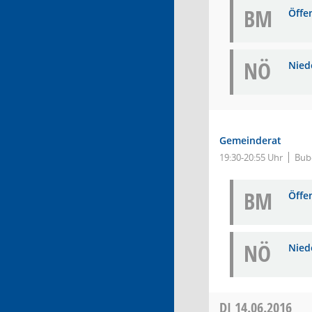
BM
Öffe
NÖ
Niede
Gemeinderat
19:30-20:55 Uhr
Bub
BM
Öffe
NÖ
Niede
DI
14.06.2016