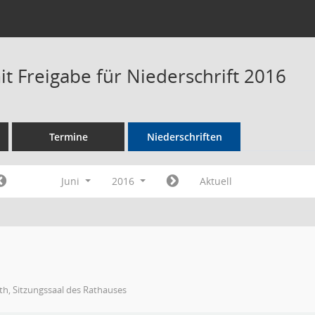
t Freigabe für Niederschrift 2016
Termine
Niederschriften
Juni
2016
Aktuell
h, Sitzungssaal des Rathauses