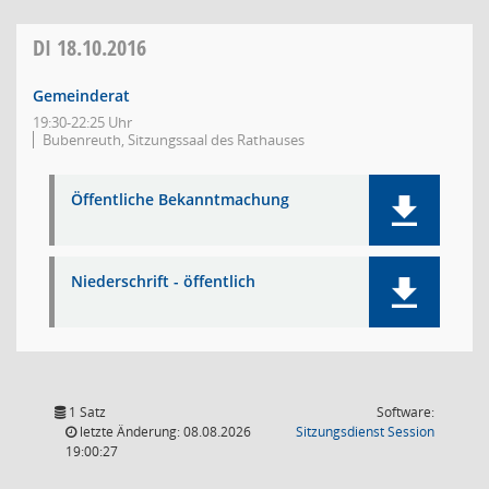
DI
18.10.2016
Gemeinderat
19:30-22:25 Uhr
Bubenreuth, Sitzungssaal des Rathauses
Öffentliche Bekanntmachung
Niederschrift - öffentlich
1 Satz
Software:
(Wird in
letzte Änderung: 08.08.2026
Sitzungsdienst
Session
19:00:27