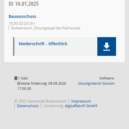
DI
14.01.2025
Bauausschuss
18:30-20:23 Uhr
Bubenreuth, Sitzungssaal des Rathauses
Niederschrift - öffentlich
1 Satz
Software:
(Wird in
letzte Änderung: 08.08.2026
Sitzungsdienst
Session
17:00:30
© 2022 Gemeinde Bubenreuth
Impressum
Datenschutz
Umsetzung:
digitalfabriX GmbH