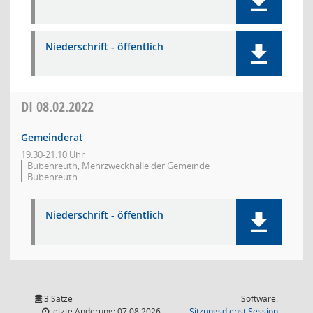
Niederschrift - öffentlich
DI
08.02.2022
Gemeinderat
19:30-21:10 Uhr
Bubenreuth, Mehrzweckhalle der Gemeinde
Bubenreuth
Niederschrift - öffentlich
3 Sätze
Software:
(Wird in
letzte Änderung: 07.08.2026
Sitzungsdienst
Session