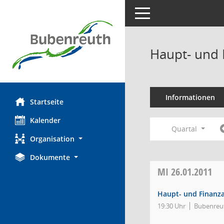
Toggle navigation
Haupt- und 
Informationen
Startseite
Kalender
Quartal
Organisation
Dokumente
MI
26.01.2011
Haupt- und Finanz
19:30 Uhr
Bubenreut