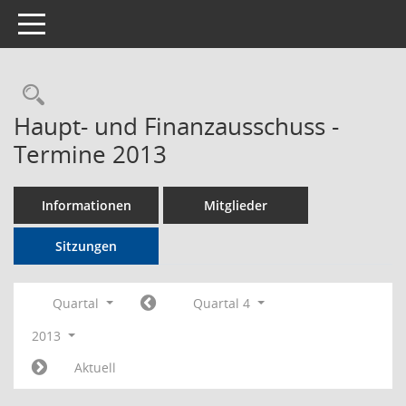
Toggle navigation
Rechercheauswahl
Haupt- und Finanzausschuss -
Termine 2013
Informationen
Mitglieder
Sitzungen
Quartal
Quartal 4
2013
Aktuell