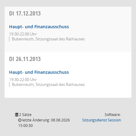
DI
17.12.2013
Haupt- und Finanzausschuss
19:30-22:00 Uhr
Bubenreuth, Sitzungssaal des Rathauses
DI
26.11.2013
Haupt- und Finanzausschuss
19:30-22:00 Uhr
Bubenreuth, Sitzungssaal des Rathauses
2 Sätze
Software:
(Wird in
letzte Änderung: 08.08.2026
Sitzungsdienst
Session
15:00:30