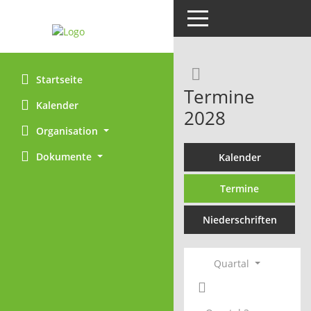
Toggle navigation
Rechercheaus
Startseite
Termine
Kalender
2028
Organisation
Dokumente
Kalender
Termine
Niederschriften
Quartal