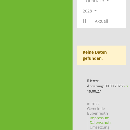
Quartal 3
2028
Aktuell
Keine Daten
gefunden.
letzte
Änderung: 08.08.2026
Sitz
19:00:27
© 2022
Gemeinde
Bubenreuth
Impressum
Datenschutz
Umsetzung: