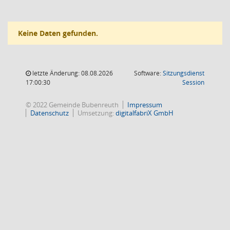
Keine Daten gefunden.
letzte Änderung: 08.08.2026
Software:
Sitzungsdienst
(Wird in
17:00:30
Session
© 2022 Gemeinde Bubenreuth
Impressum
Datenschutz
Umsetzung:
digitalfabriX GmbH