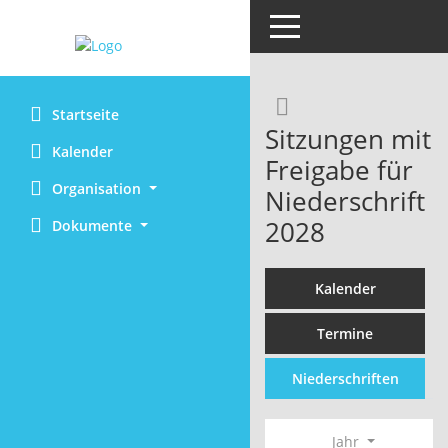
Toggle navigation
Rechercheaus
Startseite
Sitzungen mit
Kalender
Freigabe für
Organisation
Niederschrift
2028
Dokumente
Kalender
Termine
Niederschriften
Jahr