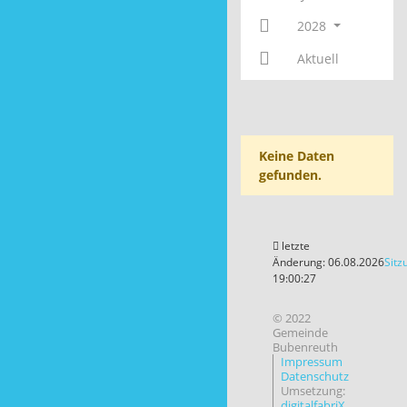
2028
Aktuell
Keine Daten
gefunden.
letzte
Änderung: 06.08.2026
Sitz
19:00:27
© 2022
Gemeinde
Bubenreuth
Impressum
Datenschutz
Umsetzung:
digitalfabriX