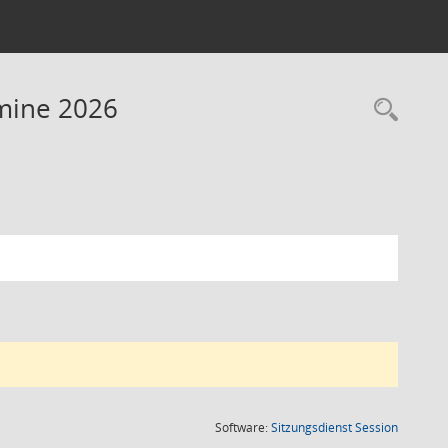
rmine 2026
Rec
(Wird in
Software:
Sitzungsdienst
Session