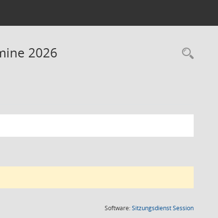
rmine 2026
Rec
(Wird in
Software:
Sitzungsdienst
Session