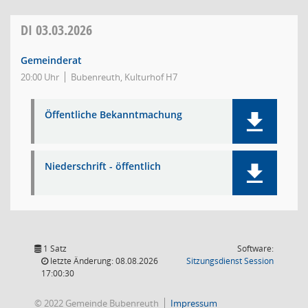
DI
03.03.2026
Gemeinderat
20:00 Uhr
Bubenreuth, Kulturhof H7
Öffentliche Bekanntmachung
Niederschrift - öffentlich
1 Satz
Software:
(Wird in
letzte Änderung: 08.08.2026
Sitzungsdienst
Session
17:00:30
© 2022 Gemeinde Bubenreuth
Impressum