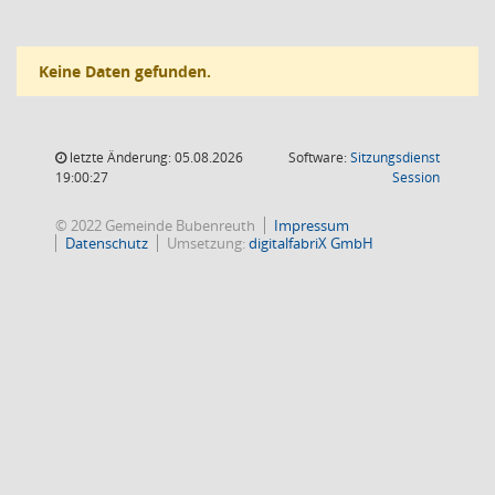
Keine Daten gefunden.
letzte Änderung: 05.08.2026
Software:
Sitzungsdienst
(Wird in
19:00:27
Session
© 2022 Gemeinde Bubenreuth
Impressum
Datenschutz
Umsetzung:
digitalfabriX GmbH