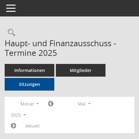
Toggle navigation
Rechercheauswahl
Haupt- und Finanzausschuss -
Termine 2025
Informationen
Mitglieder
Sitzungen
Monat
Mai
2025
Aktuell