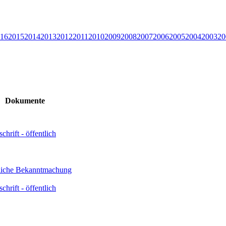
16
2015
2014
2013
2012
2011
2010
2009
2008
2007
2006
2005
2004
2003
20
Dokumente
chrift - öffentlich
liche Bekanntmachung
chrift - öffentlich