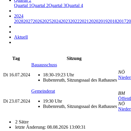
Quartal 2
Quartal 1
Quartal 2
Quartal 3
Quartal 4
2024
2028
2027
2026
2025
2024
2023
2022
2021
2020
2019
2018
2017
20
Aktuell
Tag
Sitzung
Bauausschuss
NÖ
Di
16.07.2024
18:30-19:23 Uhr
Nieders
Bubenreuth, Sitzungssaal des Rathauses
Gemeinderat
BM
Öffent
Di
23.07.2024
19:30 Uhr
NÖ
Bubenreuth, Sitzungssaal des Rathauses
Nieders
2 Sätze
letzte Änderung: 08.08.2026 13:00:31