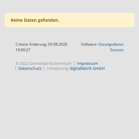
Keine Daten gefunden.
letzte Änderung: 05.08.2026
Software:
Sitzungsdienst
(Wird in
19:00:27
Session
© 2022 Gemeinde Bubenreuth
Impressum
Datenschutz
Umsetzung:
digitalfabriX GmbH