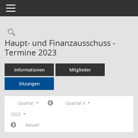
Toggle navigation
Rechercheauswahl
Haupt- und Finanzausschuss -
Termine 2023
Informationen
Mitglieder
Sitzungen
Quartal
Quartal 4
2023
Aktuell