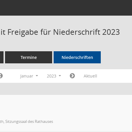
t Freigabe für Niederschrift 2023
Termine
Niederschriften
Januar
2023
Aktuell
h, Sitzungssaal des Rathauses