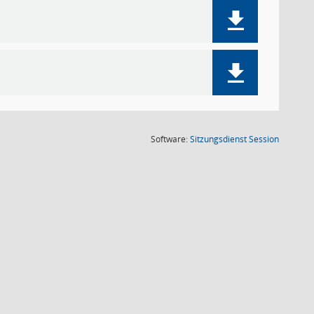
(Wird in
Software:
Sitzungsdienst
Session