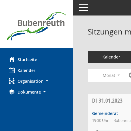
Toggle navigation
Sitzungen mi
Kalender
Startseite
Kalender
Monat
Organisation
Dokumente
DI
31.01.2023
Gemeinderat
19:30 Uhr
Bubenreut