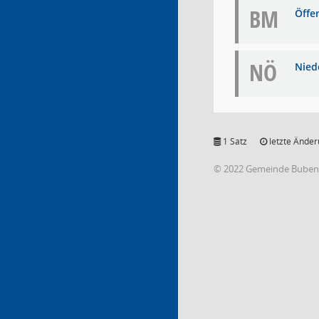
BM
Öffe
NÖ
Niede
1 Satz
letzte Änder
© 2022 Gemeinde Buben