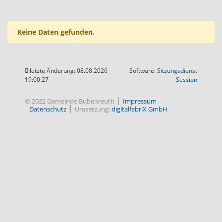
Keine Daten gefunden.
letzte Änderung: 08.08.2026
Software:
Sitzungsdienst
(Wird in
19:00:27
Session
© 2022 Gemeinde Bubenreuth
Impressum
Datenschutz
Umsetzung:
digitalfabriX GmbH