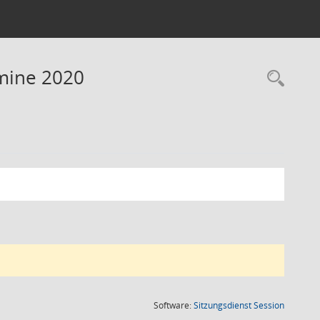
rmine 2020
Rec
(Wird in
Software:
Sitzungsdienst
Session