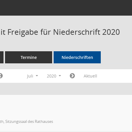
t Freigabe für Niederschrift 2020
Termine
Niederschriften
Juli
2020
Aktuell
h, Sitzungssaal des Rathauses