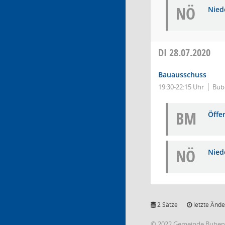
NÖ
Niede
DI
28.07.2020
Bauausschuss
19:30-22:15 Uhr
Bub
BM
Öffe
NÖ
Niede
2 Sätze
letzte Ände
© 2022 Gemeinde Buben