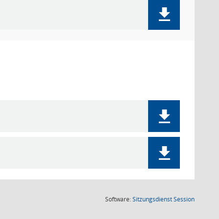
(Wird in
Software:
Sitzungsdienst
Session