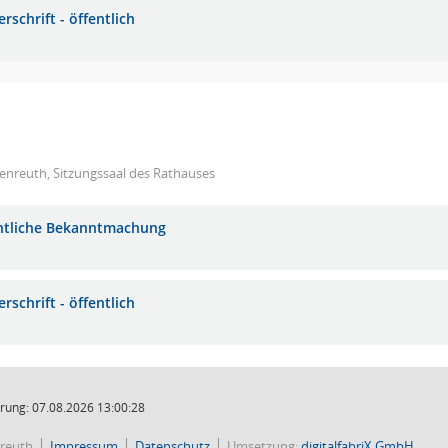
rschrift - öffentlich
enreuth, Sitzungssaal des Rathauses
ntliche Bekanntmachung
rschrift - öffentlich
rung: 07.08.2026 13:00:28
reuth
Impressum
Datenschutz
Umsetzung:
digitalfabriX GmbH