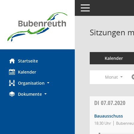
Toggle navigation
Sitzungen mi
Kalender
Startseite
Kalender
Monat
Organisation
Dokumente
DI
07.07.2020
Bauausschuss
18:30 Uhr
Bubenreut