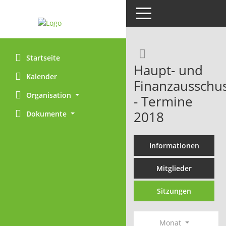
Toggle navigation
Rechercheaus
Startseite
Haupt- und
Kalender
Finanzausschu
Organisation
- Termine
2018
Dokumente
Informationen
Mitglieder
Sitzungen
Monat