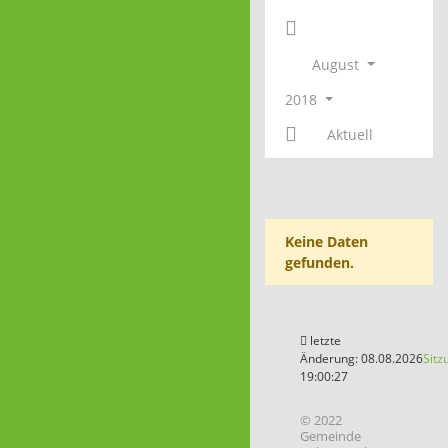
August
2018
Aktuell
Keine Daten
gefunden.
letzte
Änderung: 08.08.2026
Sitz
19:00:27
© 2022
Gemeinde