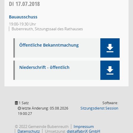
DI
17.07.2018
Bauausschuss
19:00-19:30 Uhr
Bubenreuth, Sitzungssaal des Rathauses
Öffentliche Bekanntmachung
Niederschrift - öffentlich
1 Satz
Software:
(Wird in
letzte Änderung: 05.08.2026
Sitzungsdienst
Session
19:00:27
© 2022 Gemeinde Bubenreuth
Impressum
Datenschutz
Umsetzung:
digitalfabriX GmbH