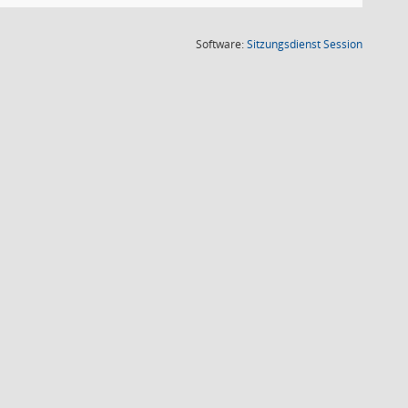
(Wird in
Software:
Sitzungsdienst
Session