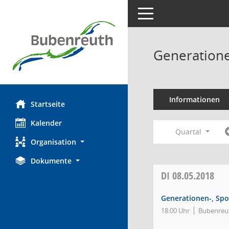
Toggle navigation
Generatione
Informationen
Startseite
Kalender
Quartal
Organisation
Dokumente
DI
08.05.2018
Generationen-, Spo
18:00 Uhr
Bubenreut