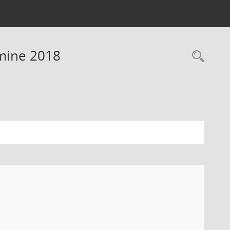
rmine 2018
Rec