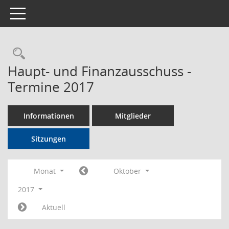
Toggle navigation
Rechercheauswahl
Haupt- und Finanzausschuss -
Termine 2017
Informationen
Mitglieder
Sitzungen
Monat
Oktober
2017
Aktuell