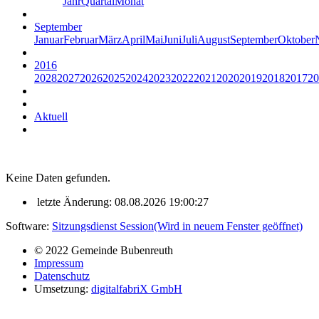
Jahr
Quartal
Monat
September
Januar
Februar
März
April
Mai
Juni
Juli
August
September
Oktober
2016
2028
2027
2026
2025
2024
2023
2022
2021
2020
2019
2018
2017
20
Aktuell
Keine Daten gefunden.
letzte Änderung: 08.08.2026 19:00:27
Software:
Sitzungsdienst
Session
(Wird in neuem Fenster geöffnet)
© 2022 Gemeinde Bubenreuth
Impressum
Datenschutz
Umsetzung:
digitalfabriX GmbH