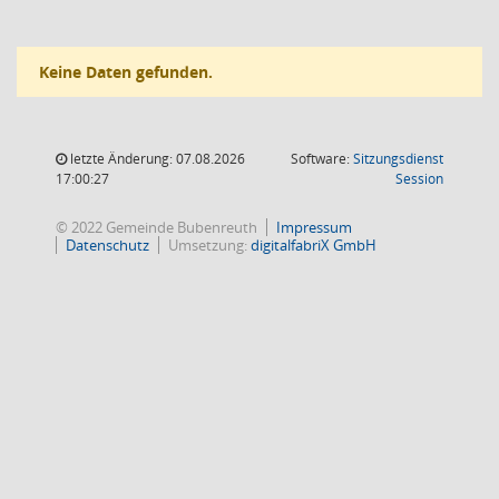
Keine Daten gefunden.
letzte Änderung: 07.08.2026
Software:
Sitzungsdienst
(Wird in
17:00:27
Session
© 2022 Gemeinde Bubenreuth
Impressum
Datenschutz
Umsetzung:
digitalfabriX GmbH