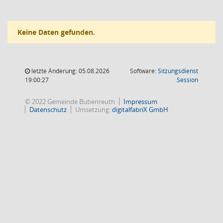
Keine Daten gefunden.
letzte Änderung: 05.08.2026
Software:
Sitzungsdienst
(Wird in
19:00:27
Session
© 2022 Gemeinde Bubenreuth
Impressum
Datenschutz
Umsetzung:
digitalfabriX GmbH