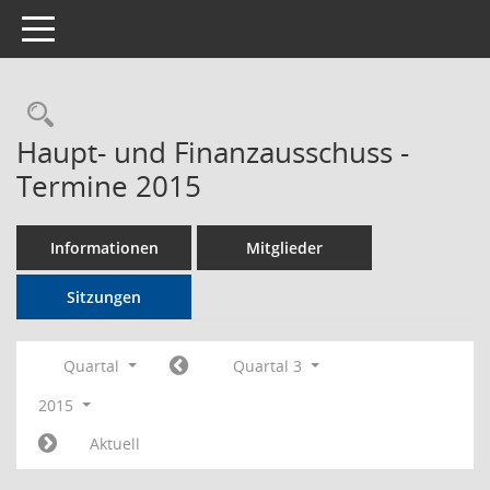
Toggle navigation
Rechercheauswahl
Haupt- und Finanzausschuss -
Termine 2015
Informationen
Mitglieder
Sitzungen
Quartal
Quartal 3
2015
Aktuell