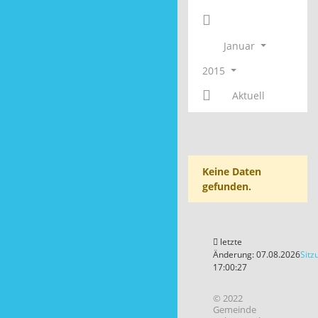
Januar
2015
Aktuell
Keine Daten
gefunden.
letzte
Änderung: 07.08.2026
Sitz
17:00:27
© 2022
Gemeinde