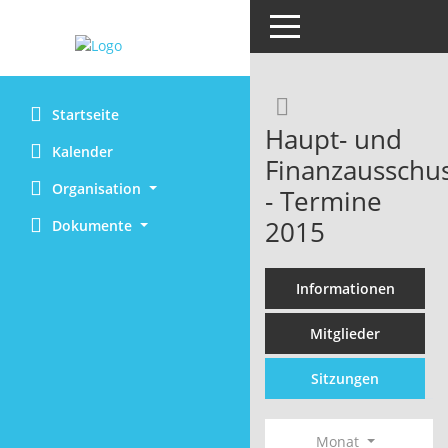
Toggle navigation
Rechercheaus
Startseite
Haupt- und
Kalender
Finanzausschu
Organisation
- Termine
2015
Dokumente
Informationen
Mitglieder
Sitzungen
Monat