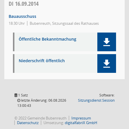
DI
16.09.2014
Bauausschuss
18:30 Uhr
Bubenreuth, Sitzungssaal des Rathauses
Öffentliche Bekanntmachung
Niederschrift öffentlich
1 Satz
Software:
(Wird in
letzte Änderung: 06.08.2026
Sitzungsdienst
Session
13:00:43
© 2022 Gemeinde Bubenreuth
Impressum
Datenschutz
Umsetzung:
digitalfabriX GmbH