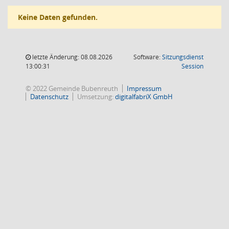
Keine Daten gefunden.
letzte Änderung: 08.08.2026
Software:
Sitzungsdienst
(Wird in
13:00:31
Session
© 2022 Gemeinde Bubenreuth
Impressum
Datenschutz
Umsetzung:
digitalfabriX GmbH