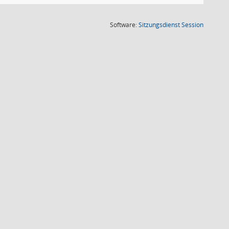
(Wird in
Software:
Sitzungsdienst
Session