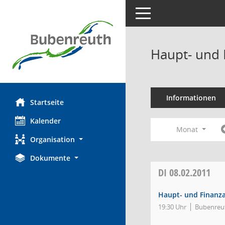
Toggle navigation
Haupt- und 
Informationen
Startseite
Kalender
Monat
Organisation
Dokumente
DI
08.02.2011
Haupt- und Finanz
19:30 Uhr
Bubenreut