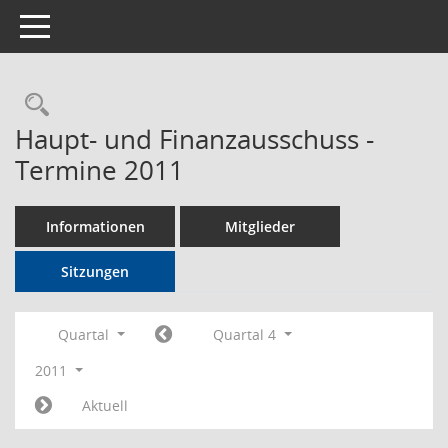
Toggle navigation
Rechercheauswahl
Haupt- und Finanzausschuss -
Termine 2011
Informationen
Mitglieder
Sitzungen
Quartal
Quartal 4
2011
Aktuell