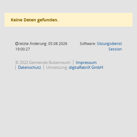
Keine Daten gefunden.
letzte Änderung: 05.08.2026
Software:
Sitzungsdienst
(Wird in
19:00:27
Session
© 2022 Gemeinde Bubenreuth
Impressum
Datenschutz
Umsetzung:
digitalfabriX GmbH