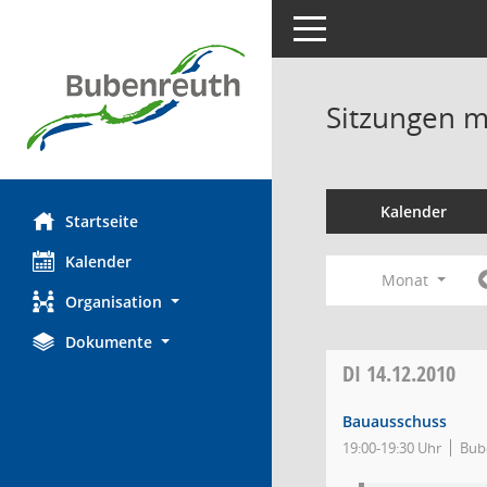
Toggle navigation
Sitzungen mi
Kalender
Startseite
Kalender
Monat
Organisation
Dokumente
DI
14.12.2010
Bauausschuss
19:00-19:30 Uhr
Bube