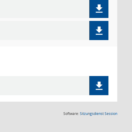
(Wird in
Software:
Sitzungsdienst
Session