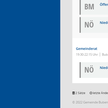
BM
Öffe
NÖ
Niede
Gemeinderat
19:30-22:15 Uhr
Bub
NÖ
Niede
2 Sätze
letzte Ände
© 2022 Gemeinde Buben