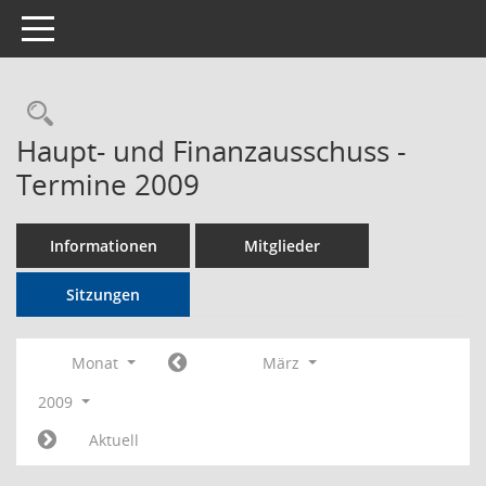
Toggle navigation
Rechercheauswahl
Haupt- und Finanzausschuss -
Termine 2009
Informationen
Mitglieder
Sitzungen
Monat
März
2009
Aktuell