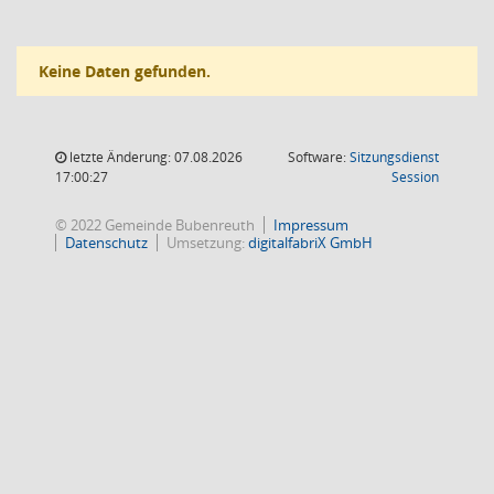
Keine Daten gefunden.
letzte Änderung: 07.08.2026
Software:
Sitzungsdienst
(Wird in
17:00:27
Session
© 2022 Gemeinde Bubenreuth
Impressum
Datenschutz
Umsetzung:
digitalfabriX GmbH