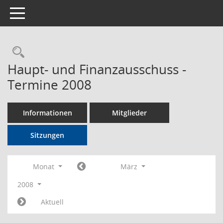
Toggle navigation
Rechercheauswahl
Haupt- und Finanzausschuss -
Termine 2008
Informationen
Mitglieder
Sitzungen
Monat
März
2008
Aktuell