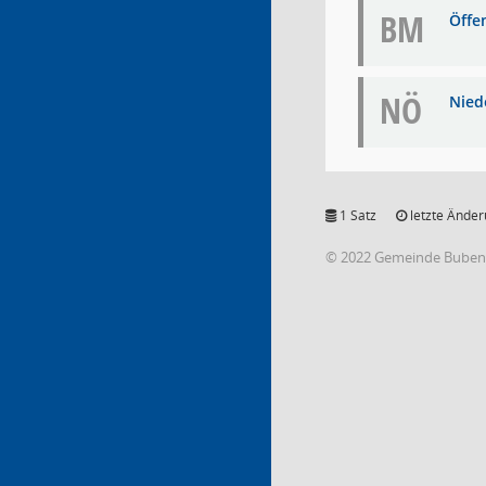
BM
Öffe
NÖ
Niede
1 Satz
letzte Änder
© 2022 Gemeinde Buben