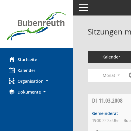
Toggle navigation
Sitzungen mi
Kalender
Startseite
Kalender
Monat
Organisation
Dokumente
DI
11.03.2008
Gemeinderat
19:30-22:25 Uhr
Bub