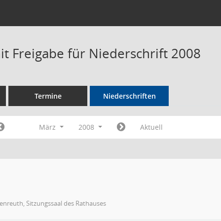
t Freigabe für Niederschrift 2008
Termine
Niederschriften
März
2008
Aktuell
enreuth, Sitzungssaal des Rathauses