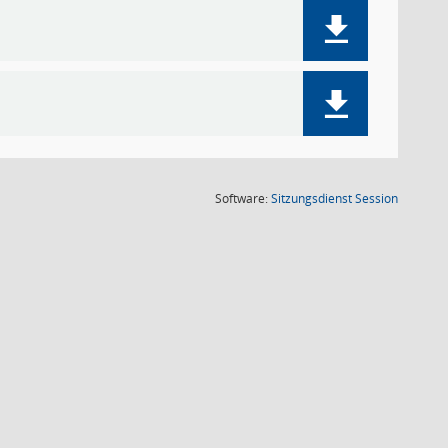
(Wird in
Software:
Sitzungsdienst
Session