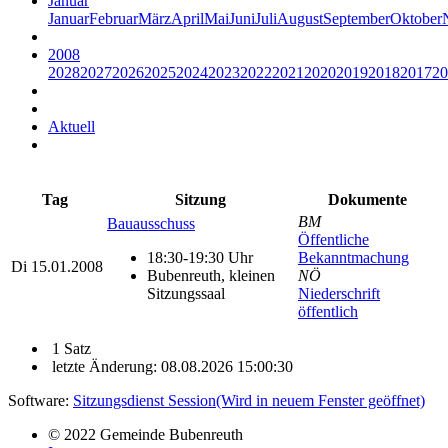
Januar
Januar
Februar
März
April
Mai
Juni
Juli
August
September
Oktober
2008
2028
2027
2026
2025
2024
2023
2022
2021
2020
2019
2018
2017
20
Aktuell
Tag
Sitzung
Dokumente
BM
Bauausschuss
Öffentliche
18:30-19:30 Uhr
Bekanntmachung
Di
15.01.2008
Bubenreuth, kleinen
NÖ
Sitzungssaal
Niederschrift
öffentlich
1 Satz
letzte Änderung: 08.08.2026 15:00:30
Software:
Sitzungsdienst
Session
(Wird in neuem Fenster geöffnet)
© 2022 Gemeinde Bubenreuth