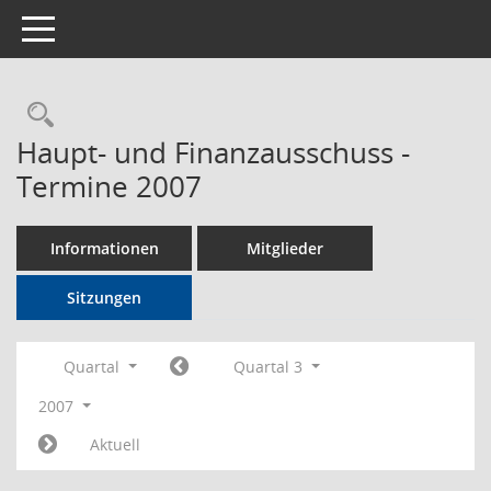
Toggle navigation
Rechercheauswahl
Haupt- und Finanzausschuss -
Termine 2007
Informationen
Mitglieder
Sitzungen
Quartal
Quartal 3
2007
Aktuell