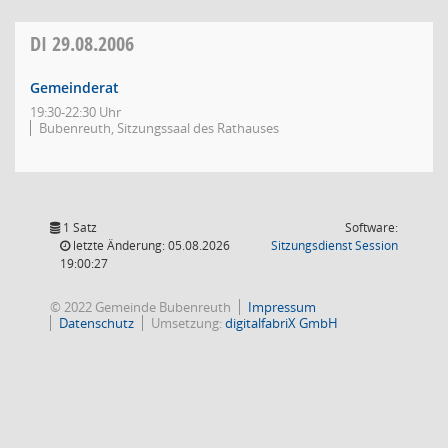
DI
29.08.2006
Gemeinderat
19:30-22:30 Uhr
Bubenreuth, Sitzungssaal des Rathauses
1 Satz
Software:
(Wird in
letzte Änderung: 05.08.2026
Sitzungsdienst
Session
19:00:27
© 2022 Gemeinde Bubenreuth
Impressum
Datenschutz
Umsetzung:
digitalfabriX GmbH