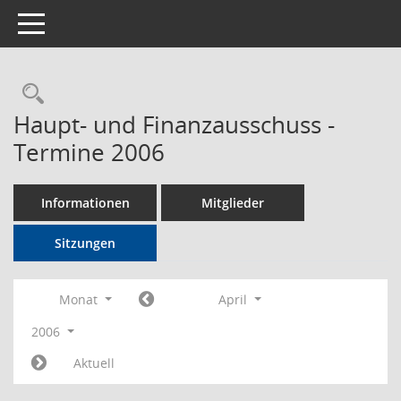
Toggle navigation
Rechercheauswahl
Haupt- und Finanzausschuss -
Termine 2006
Informationen
Mitglieder
Sitzungen
Monat
April
2006
Aktuell