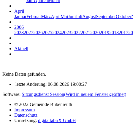
Jahr
Quartal
Monat
April
Januar
Februar
März
April
Mai
Juni
Juli
August
September
Oktober
2006
2028
2027
2026
2025
2024
2023
2022
2021
2020
2019
2018
2017
20
Aktuell
Keine Daten gefunden.
letzte Änderung: 06.08.2026 19:00:27
Software:
Sitzungsdienst
Session
(Wird in neuem Fenster geöffnet)
© 2022 Gemeinde Bubenreuth
Impressum
Datenschutz
Umsetzung:
digitalfabriX GmbH