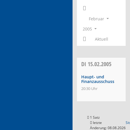
Februar
2005
Aktuell
DI
15.02.2005
Haupt- und
Finanzausschuss
20:30 Uhr
1 Satz
letzte
Si
Änderung: 08.08.2026