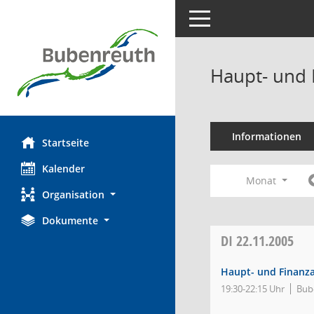
Toggle navigation
Haupt- und 
Informationen
Startseite
Kalender
Monat
Organisation
Dokumente
DI
22.11.2005
Haupt- und Finanz
19:30-22:15 Uhr
Bube