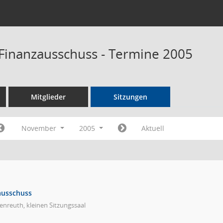
Finanzausschuss - Termine 2005
Mitglieder
Sitzungen
November
2005
Aktuell
ausschuss
nreuth, kleinen Sitzungssaal