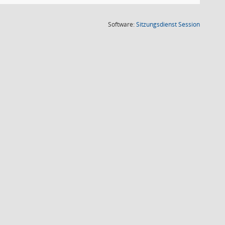
(Wird in
Software:
Sitzungsdienst
Session