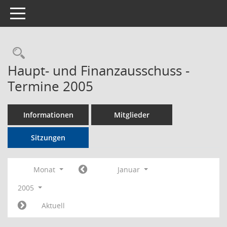
Toggle navigation
Rechercheauswahl
Haupt- und Finanzausschuss -
Termine 2005
Informationen
Mitglieder
Sitzungen
Monat
Januar
2005
Aktuell